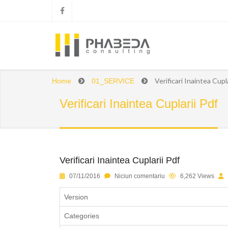
Verificari Inaintea Cupl
Home
01_SERVICE
Verificari Inaintea Cuplarii Pdf
Verificari Inaintea Cuplarii Pdf
1
2
3
4
5
07/11/2016
Niciun comentariu
6,262 Views
Version
Categories