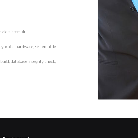
 ale sistemului;
nfiguratia hardware, sistemul de
uild, database integrity check,