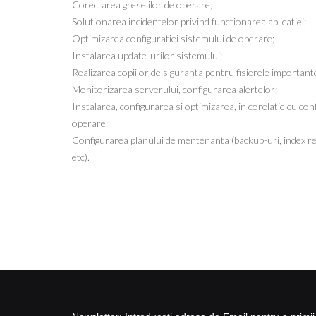
Corectarea greselilor de operare;
Solutionarea incidentelor privind functionarea aplicatiei;
Optimizarea configuratiei sistemului de operare;
Instalarea update-urilor sistemului;
Realizarea copiilor de siguranta pentru fisierele importante
Monitorizarea serverului, configurarea alertelor;
Instalarea, configurarea si optimizarea, in corelatie cu co
operare;
Configurarea planului de mentenanta (backup-uri, index reb
etc).