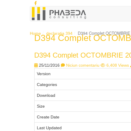
D394 Complet OCTOMBRIE 
Home
declaratia 394
D394 Complet OCTOMBR
D394 Complet OCTOMBRIE 20
25/11/2016
Niciun comentariu
6,408 Views
Version
Categories
Download
Size
Create Date
Last Updated