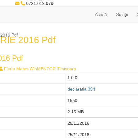
0721.019.979
Acasă
Soluții
2016 Pdf
IE 2016 Pdf
16 Pdf
Florin Mates WinMENTOR Timisoara
1.0.0
declaratia 394
1550
2.15 MB
25/11/2016
25/11/2016